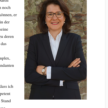
baren
n noch
können, er
in der
seine
zu deren
 das
mplex,
andanten
dass ich
petent
 Stand
weg