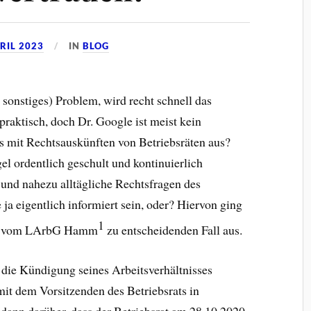
PRIL 2023
IN
BLOG
er sonstiges) Problem, wird recht schnell das
praktisch, doch Dr. Google ist meist kein
es mit Rechtsauskünften von Betriebsräten aus?
gel ordentlich geschult und kontinuierlich
 und nahezu alltägliche Rechtsfragen des
e ja eigentlich informiert sein, oder? Hiervon ging
1
nem vom LArbG Hamm
zu entscheidenden Fall aus.
ie Kündigung seines Arbeitsverhältnisses
mit dem Vorsitzenden des Betriebsrats in
odann darüber, dass der Betriebsrat am 28.10.2020