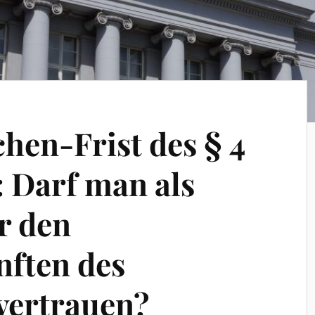
hen-Frist des § 4
: Darf man als
r den
ften des
 vertrauen?